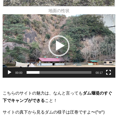
地面の性状
動
画
プ
レ
ー
ヤ
ー
00:00
00:17
こちらのサイトの魅力は、なんと言っても
ダム堰堤のすぐ
下でキャンプができる
こと！
サイトの真下から見るダムの様子は圧巻ですよ〜(^o^)