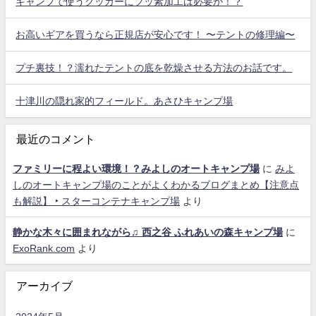
キャンプで使うクッカーにフッ素加工は必要か！？
お高いギアを買うなら正規店が安心です！ 〜テントの修理編〜
プチ裏技！？濡れたテントの底を乾燥させる方法のお話です。
十津川の隠れ家的フィールド。あさひキャンプ場
最近のコメント
ファミリーに程よい環境！？みよしのオートキャンプ場
に
みよ
しのオートキャンプ場のことがよくわかるブログまとめ【注意点
も解説】 ‣ スターコンテナキャンプ場
より
静かな木々に囲まれながら♫ 西之谷 ふれあいの森キャンプ場
に
ExoRank.com
より
アーカイブ