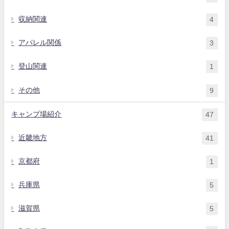
収納関連
4
アパレル関係
3
登山関連
1
その他
9
キャンプ場紹介
47
近畿地方
41
京都府
1
兵庫県
5
滋賀県
5