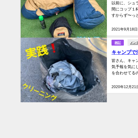
以前に、シュラフ
間にコップ１
すからず〜っと
2021年9月18日
メン
雑記
キャンプで
皆さん、キャ
気予報を気に
を合わせてるの
2020年12月21