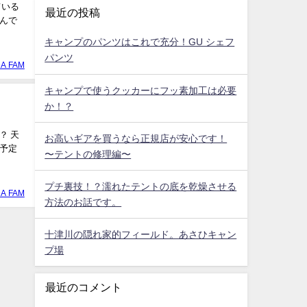
最近の投稿
んで
キャンプのパンツはこれで充分！GU シェフ
パンツ
A FAM
キャンプで使うクッカーにフッ素加工は必要
か！？
？ 天
お高いギアを買うなら正規店が安心です！
予定
〜テントの修理編〜
プチ裏技！？濡れたテントの底を乾燥させる
A FAM
方法のお話です。
十津川の隠れ家的フィールド。あさひキャン
プ場
最近のコメント