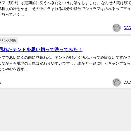
（寝袋）は定期的に洗うべきだというお話をしました。 なんせ人間は寝ている
杯程度の汗をかき、その中に含まれる塩分や脂分でシュラフは汚れるって言う
放っておく...
DAD
テナンス関係
汚れたテントを思い切って洗ってみた！
ンプであいにくの雨に見舞われ、テントがひどく汚れたって経験ないですか？
しながらも現地の天気は変わりやすいですし、誰かと一緒に行くキャンプなら
でやむを得ず...
日
DAD