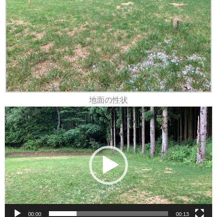
地面の性状
動
画
プ
レ
ー
ヤ
ー
00:00
00:13