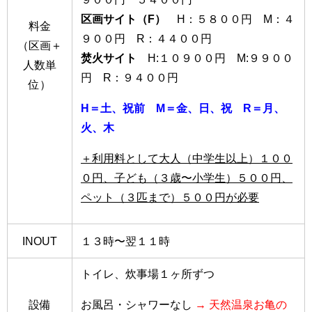
区画サイト（F）
H：５８００円 M：４
料金
９００円 R：４４００円
（区画＋
焚火サイト
H:１０９００円 M:９９００
人数単
円 R：９４００円
位）
H＝土、祝前 M＝金、日、祝 R＝月、
火、木
＋利用料として大人（中学生以上）１００
０円、子ども（３歳〜小学生）５００円、
ペット（３匹まで）５００円が必要
INOUT
１３時〜翌１１時
トイレ、炊事場１ヶ所ずつ
設備
お風呂・シャワーなし
→ 天然温泉お亀の