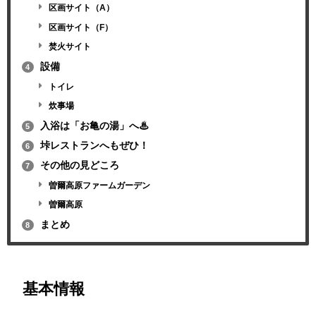
区画サイト（A）
区画サイト（F）
焚火サイト
設備
4
トイレ
炊事場
入浴は「お亀の湯」へ♨
5
垰レストランへもぜひ！
6
その他の見どころ
7
曽爾高原ファームガーデン
曽爾高原
まとめ
8
基本情報