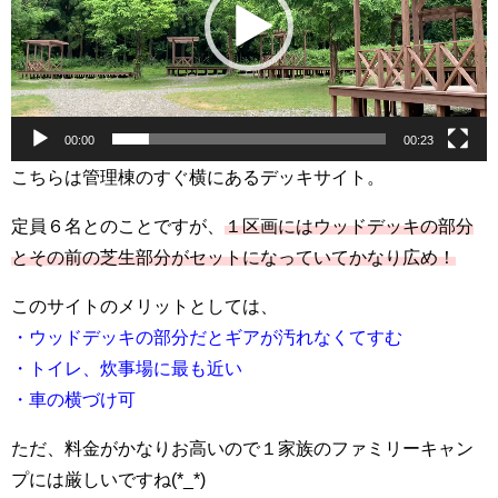
レ
ー
ヤ
ー
00:00
00:23
こちらは管理棟のすぐ横にあるデッキサイト。
定員６名とのことですが、
１区画にはウッドデッキの部分
とその前の芝生部分がセットになっていてかなり広め！
このサイトのメリットとしては、
・ウッドデッキの部分だとギアが汚れなくてすむ
・トイレ、炊事場に最も近い
・車の横づけ可
ただ、料金がかなりお高いので１家族のファミリーキャン
プには厳しいですね(*_*)