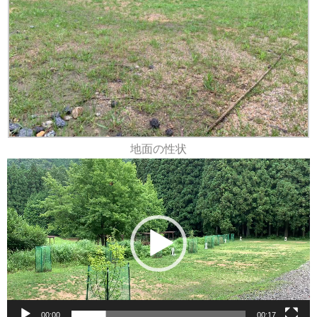
地面の性状
動
画
プ
レ
ー
ヤ
ー
00:00
00:17