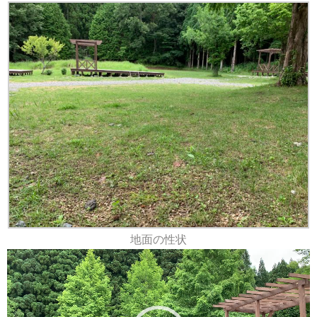
地面の性状
動
画
プ