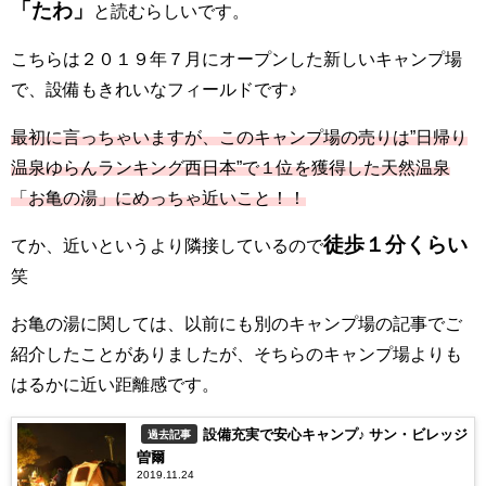
「たわ」
と読むらしいです。
こちらは２０１９年７月にオープンした新しいキャンプ場
で、設備もきれいなフィールドです♪
最初に言っちゃいますが、このキャンプ場の売りは”日帰り
温泉ゆらんランキング西日本”で１位を獲得した天然温泉
「お亀の湯」にめっちゃ近いこと！！
徒歩１分くらい
てか、近いというより隣接しているので
笑
お亀の湯に関しては、以前にも別のキャンプ場の記事でご
紹介したことがありましたが、そちらのキャンプ場よりも
はるかに近い距離感です。
設備充実で安心キャンプ♪ サン・ビレッジ
過去記事
曽爾
2019.11.24